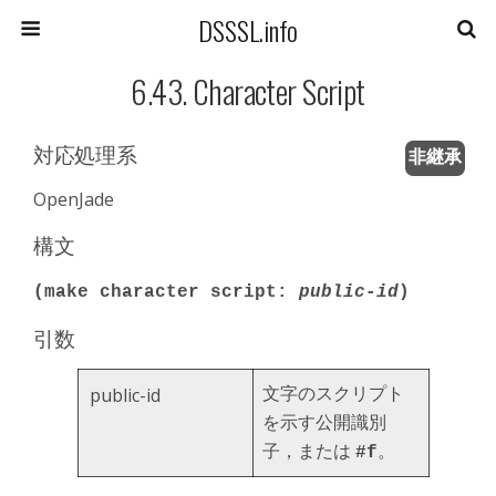
DSSSL.info
6.43. Character Script
対応処理系
非継承
OpenJade
構文
(make character script:
public-id
)
引数
文字のスクリプト
public-id
を示す公開識別
子，または
。
#f