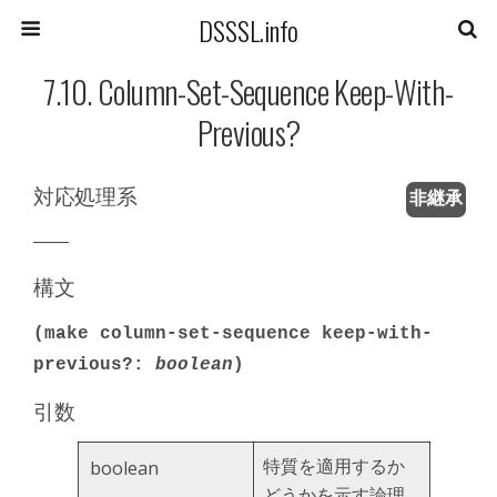
DSSSL.info
7.10. Column-Set-Sequence Keep-With-
Previous?
対応処理系
非継承
――
構文
(make column-set-sequence keep-with-
previous?:
boolean
)
引数
特質を適用するか
boolean
どうかを示す論理