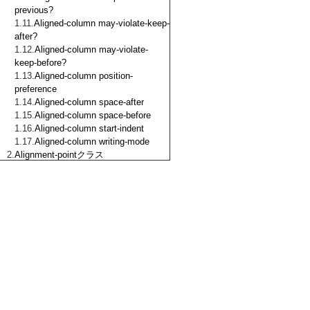
previous?
Aligned-column may-violate-keep-
after?
Aligned-column may-violate-
keep-before?
Aligned-column position-
preference
Aligned-column space-after
Aligned-column space-before
Aligned-column start-indent
Aligned-column writing-mode
Alignment-pointクラス
Anchor クラス
Anchor anchor-keep-with-
previous?
Anchor break-after-priority
Anchor break-before-priority
Anchor display?
Anchor inhibit-line-breaks?
Anchor span
Anchor span-weak?
Animation クラス
Animation output?