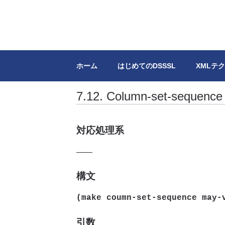
DSSSL.info
XML/SGMLのスタイルシートDSSS
ホーム
はじめてのDSSSL
XMLテ
7.12. Column-set-sequence 
対応処理系
――
構文
(make coumn-set-sequence may-
引数