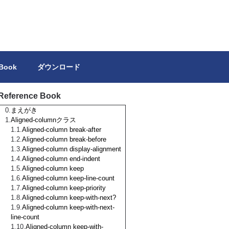
トを独力で作成しようとする方の参考になれば幸いです。
 Book
ダウンロード
Reference Book
まえがき
Aligned-columnクラス
Aligned-column break-after
Aligned-column break-before
Aligned-column display-alignment
Aligned-column end-indent
Aligned-column keep
Aligned-column keep-line-count
Aligned-column keep-priority
Aligned-column keep-with-next?
Aligned-column keep-with-next-
line-count
Aligned-column keep-with-