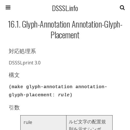
DSSSL.info
16.1. Glyph-Annotation Annotation-Glyph-
Placement
対応処理系
DSSSLprint 3.0
構文
(make glyph-annotation annotation-
glyph-placement:
rule
)
引数
ルビ文字の配置規
rule
則を示すシンボ