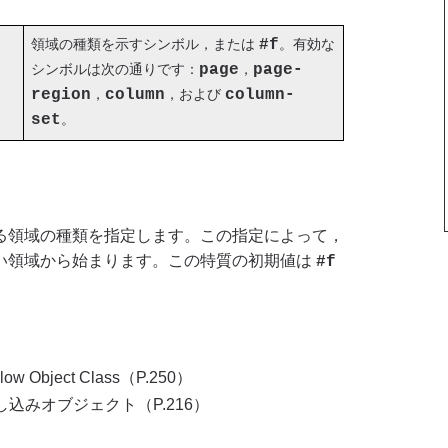
領域の種類を示すシンボル，または
#f
。有効な
シンボルは次の通りです：
page
，
page-
region
，
column
，および
column-
set
。
る領域の種類を指定します。この指定によって，
い領域から始まります。この特質の初期値は
#f
 Flow Object Class（P.250）
し込みオブジェクト（P.216）