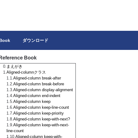
トを独力で作成しようとする方の参考になれば幸いです。
 Book
ダウンロード
Reference Book
まえがき
Aligned-columnクラス
Aligned-column break-after
Aligned-column break-before
Aligned-column display-alignment
Aligned-column end-indent
Aligned-column keep
Aligned-column keep-line-count
Aligned-column keep-priority
Aligned-column keep-with-next?
Aligned-column keep-with-next-
line-count
Aligned-column keep-with-