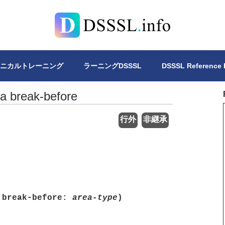
Lについて、4冊の書籍を公開しています。DSSSLスタイルシー
クニカルトレーニング
ラーニングDSSSL
DSSSL Reference
ea break-before
行外
非継承
a break-before:
area-type
)