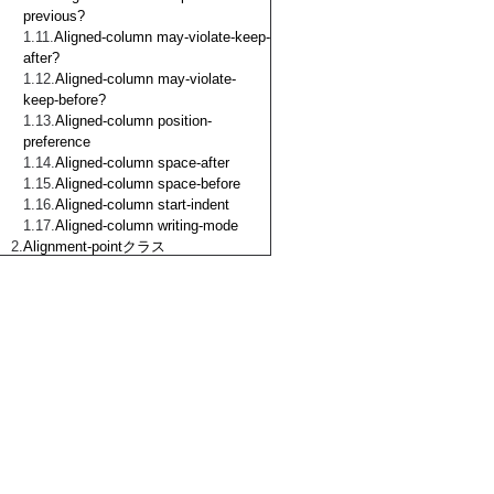
previous?
Aligned-column may-violate-keep-
after?
Aligned-column may-violate-
keep-before?
Aligned-column position-
preference
Aligned-column space-after
Aligned-column space-before
Aligned-column start-indent
Aligned-column writing-mode
Alignment-pointクラス
Anchor クラス
Anchor anchor-keep-with-
previous?
Anchor break-after-priority
Anchor break-before-priority
Anchor display?
Anchor inhibit-line-breaks?
Anchor span
Anchor span-weak?
Animation クラス
Animation output?