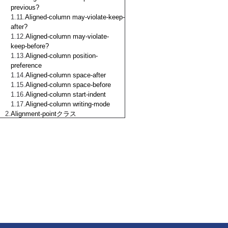
previous?
Aligned-column may-violate-keep-
after?
Aligned-column may-violate-
keep-before?
Aligned-column position-
preference
Aligned-column space-after
Aligned-column space-before
Aligned-column start-indent
Aligned-column writing-mode
Alignment-pointクラス
Anchor クラス
Anchor anchor-keep-with-
previous?
Anchor break-after-priority
Anchor break-before-priority
Anchor display?
Anchor inhibit-line-breaks?
Anchor span
Anchor span-weak?
Animation クラス
Animation output?