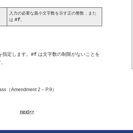
入力の必要な最小文字数を示す正の整数，また
は
#f
。
を指定します。
は文字数の制限がないことを
#f
す。
 Class（Amendment 2 ‒ P.9）
next>>