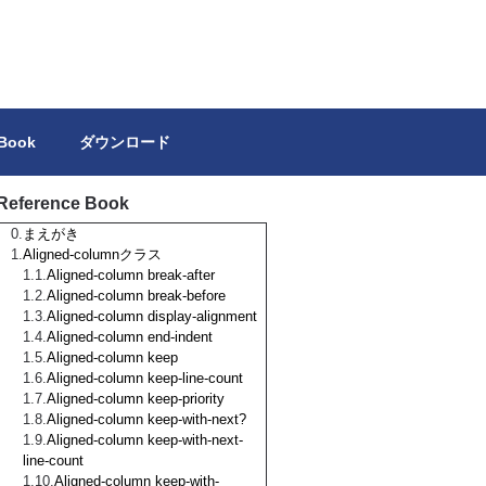
トを独力で作成しようとする方の参考になれば幸いです。
 Book
ダウンロード
Reference Book
まえがき
Aligned-columnクラス
Aligned-column break-after
Aligned-column break-before
Aligned-column display-alignment
Aligned-column end-indent
Aligned-column keep
Aligned-column keep-line-count
Aligned-column keep-priority
Aligned-column keep-with-next?
Aligned-column keep-with-next-
line-count
Aligned-column keep-with-