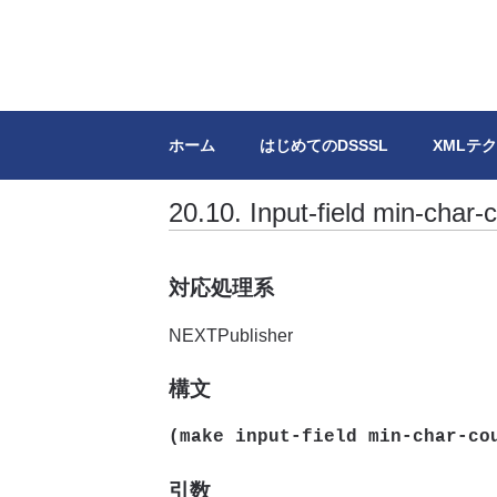
DSSSL.info
XML/SGMLのスタイルシートDSSS
ホーム
はじめてのDSSSL
XMLテ
20.10. Input-field min-char-
対応処理系
NEXTPublisher
構文
(make input-field min-char-c
引数