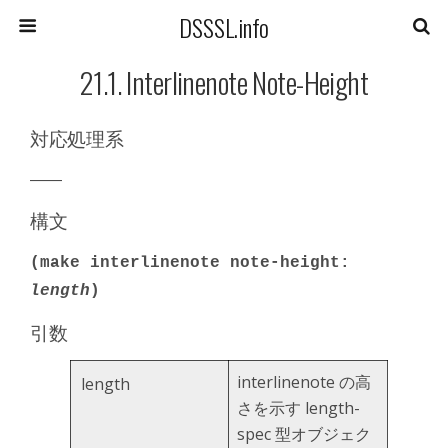
DSSSL.info
21.1. Interlinenote Note-Height
対応処理系
――
構文
(make interlinenote note-height:
length
)
引数
interlinenote の高
length
さを示す length-
spec 型オブジェク