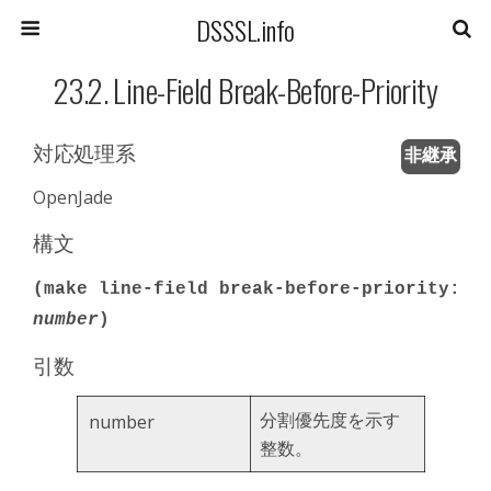
DSSSL.info
23.2. Line-Field Break-Before-Priority
対応処理系
非継承
OpenJade
構文
(make line-field break-before-priority:
number
)
引数
分割優先度を示す
number
整数。