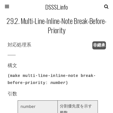
DSSSL.info
29.2. Multi-Line-Inline-Note Break-Before-
Priority
対応処理系
非継承
――
構文
(make multi-line-inline-note break-
before-priority:
number
)
引数
分割優先度を示す
number
整数。