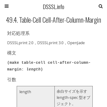
DSSSL.info
49.4. Table-Cell Cell-After-Column-Margin
対応処理系
DSSSLprint 2.0，DSSSLprint 3.0，OpenJade
構文
(make table-cell cell-after-column-
margin:
length
)
引数
余白サイズを示す
length
length-spec 型オブ
ジェクト。