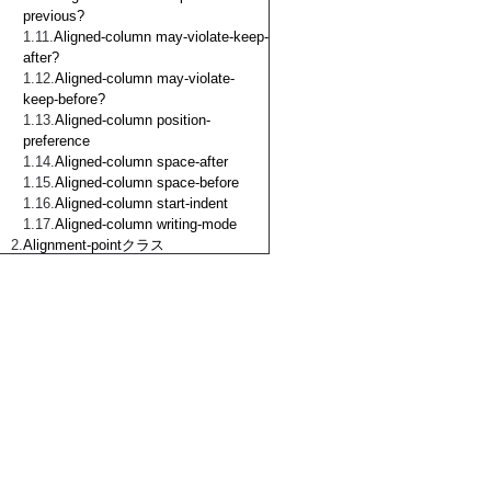
previous?
Aligned-column may-violate-keep-
after?
Aligned-column may-violate-
keep-before?
Aligned-column position-
preference
Aligned-column space-after
Aligned-column space-before
Aligned-column start-indent
Aligned-column writing-mode
Alignment-pointクラス
Anchor クラス
Anchor anchor-keep-with-
previous?
Anchor break-after-priority
Anchor break-before-priority
Anchor display?
Anchor inhibit-line-breaks?
Anchor span
Anchor span-weak?
Animation クラス
Animation output?