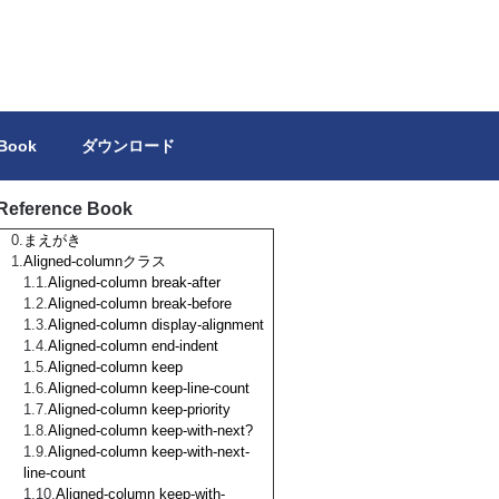
トを独力で作成しようとする方の参考になれば幸いです。
 Book
ダウンロード
Reference Book
まえがき
Aligned-columnクラス
Aligned-column break-after
Aligned-column break-before
Aligned-column display-alignment
Aligned-column end-indent
Aligned-column keep
Aligned-column keep-line-count
Aligned-column keep-priority
Aligned-column keep-with-next?
Aligned-column keep-with-next-
line-count
Aligned-column keep-with-