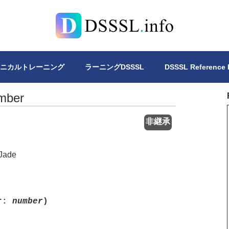
Lについて、4冊の書籍を公開しています。DSSSLスタイルシー
クニカルトレーニング
ラーニングDSSSL
DSSSL Reference
umber
非継承
Jade
er:
number
)