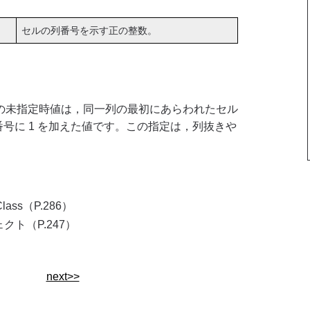
セルの列番号を示す正の整数。
の未指定時値は，同一列の最初にあらわれたセル
番号に 1 を加えた値です。この指定は，列抜きや
t Class（P.286）
ェクト（P.247）
next>>