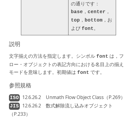
の通りです：
，
，
base
center
，
，お
top
bottom
よび
。
font
説明
文字揃えの方法を指定します。シンボル
は，フ
font
ロー・オブジェクトの表記方向における名目上の揃え
モードを意味します。初期値は
です。
font
参照規格
12.6.26.2 Unmath Flow Object Class（P.269）
12.6.26.2 数式解除流し込みオブジェクト
（P.233）