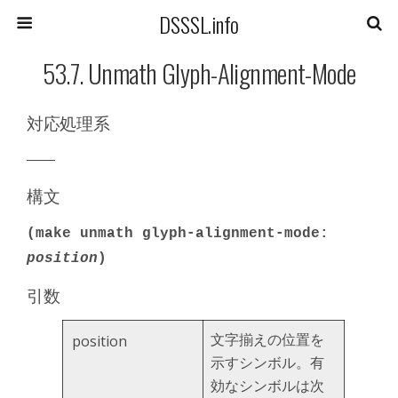
DSSSL.info
53.7. Unmath Glyph-Alignment-Mode
対応処理系
――
構文
(make unmath glyph-alignment-mode:
position
)
引数
文字揃えの位置を
position
示すシンボル。有
効なシンボルは次