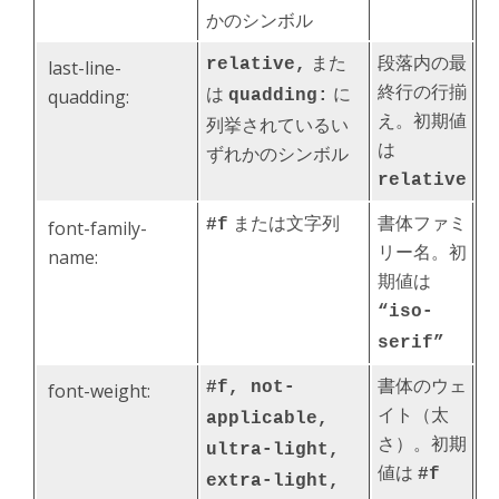
かのシンボル
また
段落内の最
relative,
last-line-
終行の行揃
は
に
quadding:
quadding:
え。初期値
列挙されているい
は
ずれかのシンボル
relative
または文字列
書体ファミ
#f
font-family-
リー名。初
name:
期値は
“iso-
serif”
書体のウェ
#f, not-
font-weight:
イト（太
applicable,
さ）。初期
ultra-light,
値は
#f
extra-light,