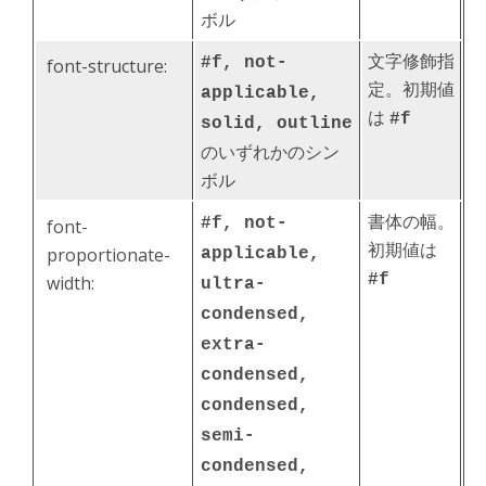
ボル
文字修飾指
#f, not-
font-structure:
定。初期値
applicable,
は
#f
solid, outline
のいずれかのシン
ボル
書体の幅。
#f, not-
font-
初期値は
proportionate-
applicable,
#f
width:
ultra-
condensed,
extra-
condensed,
condensed,
semi-
condensed,