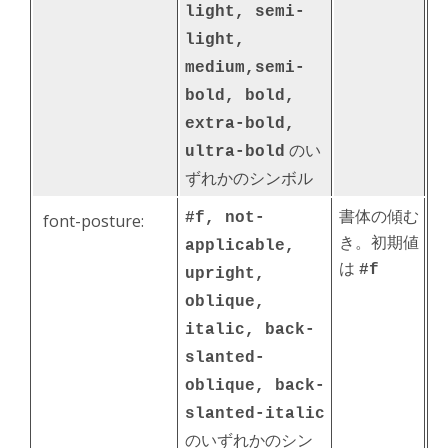
light, semi-
light,
medium,semi-
bold, bold,
extra-bold,
のい
ultra-bold
ずれかのシンボル
書体の傾む
#f, not-
font-posture:
き。初期値
applicable,
は
#f
upright,
oblique,
italic, back-
slanted-
oblique, back-
slanted-italic
のいずれかのシン