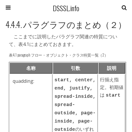
DSSSL.info
4.4.4. パラグラフのまとめ（２）
ここまでに説明したパラグラフ関連の特質につい
て、表4.1にまとめておきます。
表4.1 paragraph フロー・オブジェクト・クラス特質一覧（2）
名称
引数
説明
行揃え指
start, center,
quadding:
定。初期値
end, justify,
は
start
spread-inside,
spread-
outside, page-
inside, page-
のいずれ
outside