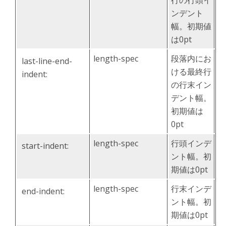
行の行頭イ
ンデント
幅。初期値
は0pt
length-spec
段落内にお
last-line-end-
ける最終行
indent:
の行末イン
デント幅。
初期値は
0pt
length-spec
行頭インデ
start-indent:
ント幅。初
期値は0pt
length-spec
行末インデ
end-indent:
ント幅。初
期値は0pt