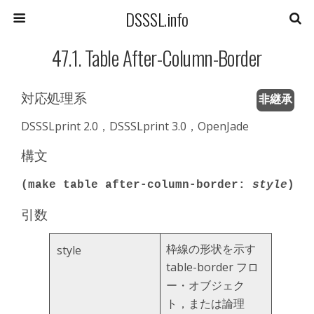
DSSSL.info
47.1. Table After-Column-Border
対応処理系
非継承
DSSSLprint 2.0，DSSSLprint 3.0，OpenJade
構文
(make table after-column-border:
style
)
引数
枠線の形状を示す
style
table-border フロ
ー・オブジェク
ト，または論理