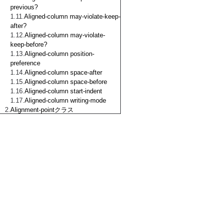
previous?
Aligned-column may-violate-keep-
after?
Aligned-column may-violate-
keep-before?
Aligned-column position-
preference
Aligned-column space-after
Aligned-column space-before
Aligned-column start-indent
Aligned-column writing-mode
Alignment-pointクラス
Anchor クラス
Anchor anchor-keep-with-
previous?
Anchor break-after-priority
Anchor break-before-priority
Anchor display?
Anchor inhibit-line-breaks?
Anchor span
Anchor span-weak?
Animation クラス
Animation output?