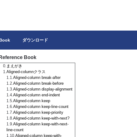
トを独力で作成しようとする方の参考になれば幸いです。
 Book
ダウンロード
Reference Book
まえがき
Aligned-columnクラス
Aligned-column break-after
Aligned-column break-before
Aligned-column display-alignment
Aligned-column end-indent
Aligned-column keep
Aligned-column keep-line-count
Aligned-column keep-priority
Aligned-column keep-with-next?
Aligned-column keep-with-next-
line-count
Aligned-column keep-with-