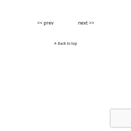
<< prev
next >>
Back to top