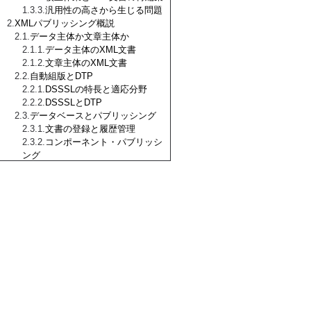
汎用性の高さから生じる問題
XMLパブリッシング概説
データ主体か文章主体か
データ主体のXML文書
文章主体のXML文書
自動組版とDTP
DSSSLの特長と適応分野
DSSSLとDTP
データベースとパブリッシング
文書の登録と履歴管理
コンポーネント・パブリッシ
ング
最後に
DSSSL概説I
DSSSLとは何か
DSSSLの文書処理
DSSSLが対象とする文書
DSSSLスタイルシート
CSSとの違い
スタイル指定の基礎概念
スタイル指定とXML文書
スタイル言語
フロー・オブジェクト・クラ