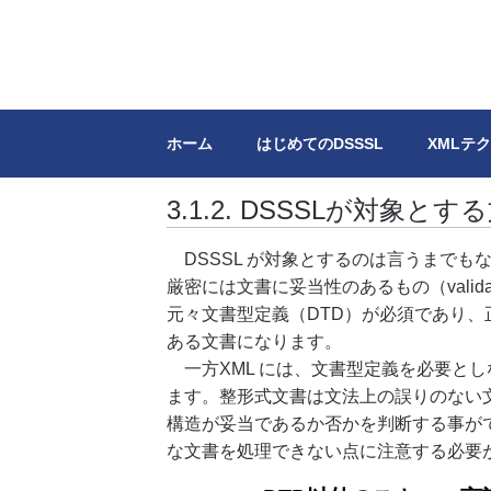
DSSSL.info
XML/SGMLのスタイルシートDSSS
ホーム
はじめてのDSSSL
XMLテ
3.1.2. DSSSLが対象とす
DSSSL が対象とするのは言うまでもな
厳密には文書に妥当性のあるもの（validat
元々文書型定義（DTD）が必須であり
ある文書になります。
一方XML には、文書型定義を必要としない整形
ます。整形式文書は文法上の誤りのない
構造が妥当であるか否かを判断する事がで
な文書を処理できない点に注意する必要