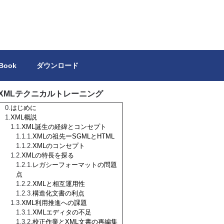
トを独力で作成しようとする方の参考になれば幸いです。
 Book
ダウンロード
XMLテクニカルトレーニング
はじめに
XML概説
XML誕生の経緯とコンセプト
XMLの祖先ーSGMLとHTML
XMLのコンセプト
XMLの特長を探る
レガシーフォーマットの問題
点
XMLと相互運用性
構造化文書の利点
XML利用推進への課題
XMLエディタの不足
校正作業とXML文書の再編集