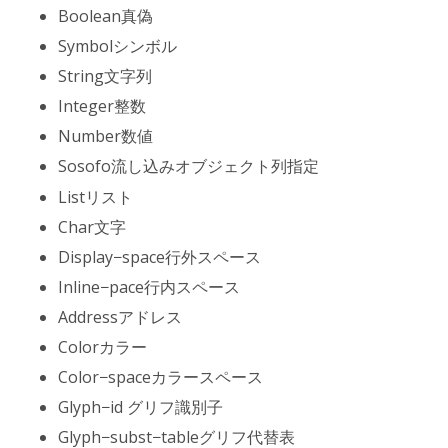
Boolean
真偽
Symbol
シンボル
String
文字列
Integer
整数
Number
数値
Sosofo
流し込みオブジェクト列指定
List
リスト
Char
文字
Display−space
行外スペース
Inline−pace
行内スペース
Address
アドレス
Color
カラー
Color−space
カラースペース
Glyph−id
グリフ識別子
Glyph−subst−table
グリフ代替表