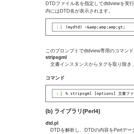
DTDファイル名を指定してdtdviewを
内にはDTD名が表示されます。
1
(mydtd) −&amp;amp;amp;gt;
このプロンプトでdtdview専用のコマ
stripsgml
文書インスタンスからタグを取り除き、標
コマンド
1
% stripsgml [options] 
(b) ライブラリ(Perl4)
dtd.pl
DTDを解析し、DTDの内容をPerlデ