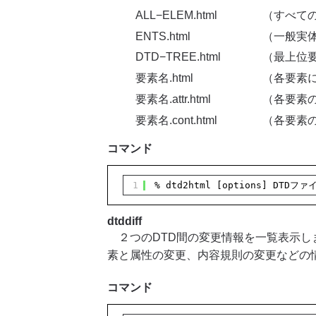
ALL−ELEM.html
（すべて
ENTS.html
（一般実
DTD−TREE.html
（最上位
要素名.html
（各要素
要素名.attr.html
（各要素
要素名.cont.html
（各要素
コマンド
1
% dtd2html [options] DTDフ
dtddiff
２つのDTD間の変更情報を一覧表示し
素と属性の変更、内容規則の変更などの
コマンド