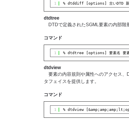
1
% dtddiff [options] 古いDTD 
dtdtree
DTDで定義されたSGML要素の内部階
コマンド
1
% dtdtree [options] 要素名 要
dtdview
要素の内容規則や属性へのアクセス、D
タフェイスを提供します。
コマンド
1
% dtdview [&amp;amp;amp;lt;