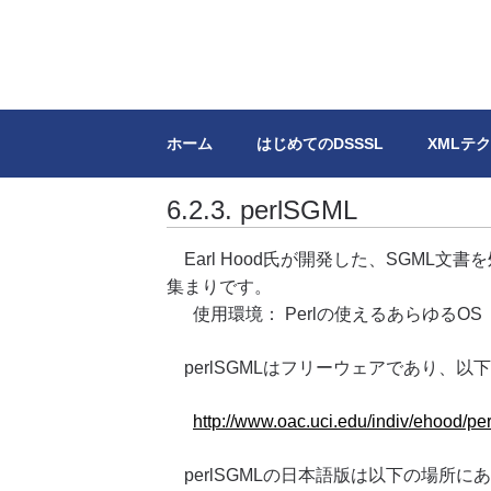
DSSSL.info
XML/SGMLのスタイルシートDSSS
ホーム
はじめてのDSSSL
XMLテ
6.2.3. perlSGML
Earl Hood氏が開発した、SGML文
集まりです。
使用環境： Perlの使えるあらゆるOS
perlSGMLはフリーウェアであり、
http://www.oac.uci.edu/indiv/ehood/pe
perlSGMLの日本語版は以下の場所に