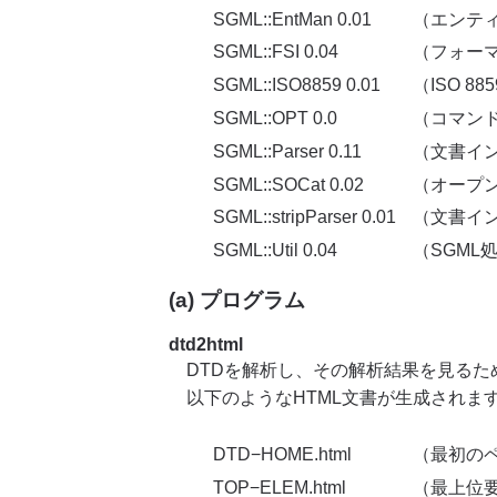
SGML::EntMan 0.01
（エンテ
SGML::FSI 0.04
（フォー
SGML::ISO8859 0.01
（ISO 
SGML::OPT 0.0
（コマン
SGML::Parser 0.11
（文書イ
SGML::SOCat 0.02
（オープ
SGML::stripParser 0.01
（文書イ
SGML::Util 0.04
（SGML
(a) プログラム
dtd2html
DTDを解析し、その解析結果を見るため
以下のようなHTML文書が生成されま
DTD−HOME.html
（最初の
TOP−ELEM.html
（最上位