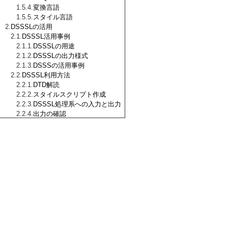
変換言語
スタイル言語
DSSSLの活用
DSSSL活用事例
DSSSLの用途
DSSSLの出力様式
DSSSの活用事例
DSSSL利用方法
DTD解読
スタイルスクリプト作成
DSSSL処理系への入力と出力
出力の確認
スタイル言語
スタイル言語概説
スタイル言語の役割
フォーマット処理の概念
スタイル言語の構成要素
式言語
式言語の特徴
式言語の概要
式言語の記述例
手続きの解説
スタイル言語記述の実例