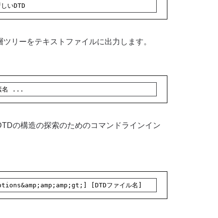
新しいDTD
層ツリーをテキストファイルに出力します。
素名 ...
TDの構造の探索のためのコマンドラインイン
options&amp;amp;amp;gt;] [DTDファイル名]