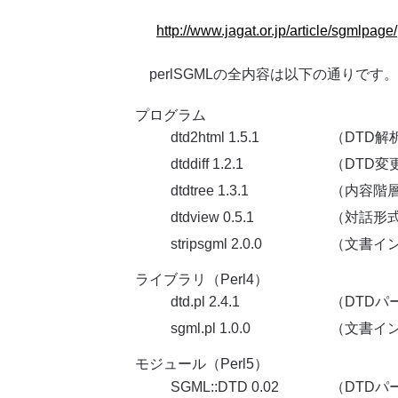
http://www.jagat.or.jp/article/sgmlpage/
perlSGMLの全内容は以下の通りです。
プログラム
dtd2html 1.5.1
（DTD解
dtddiff 1.2.1
（DTD変
dtdtree 1.3.1
（内容階
dtdview 0.5.1
（対話形式
stripsgml 2.0.0
（文書イ
ライブラリ（Perl4）
dtd.pl 2.4.1
（DTDパ
sgml.pl 1.0.0
（文書イ
モジュール（Perl5）
SGML::DTD 0.02
（DTDパ