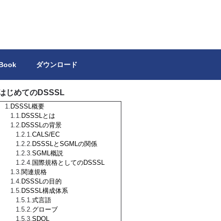
トを独力で作成しようとする方の参考になれば幸いです。
 Book
ダウンロード
はじめてのDSSSL
DSSSL概要
DSSSLとは
DSSSLの背景
CALS/EC
DSSSLとSGMLの関係
SGML概説
国際規格としてのDSSSL
関連規格
DSSSLの目的
DSSSL構成体系
式言語
グローブ
SDQL