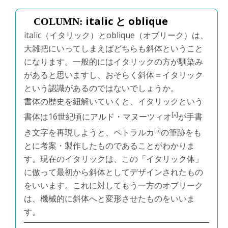
italic と oblique
italic（イタリック）とoblique（オブリーク）は、
大雑把にいってしまえばどちらも斜体ということ
になります。一般的にはイタリックの方が馴染み
があると思いますし、おそらく斜体＝イタリック
という認識があるのではないでしょうか。
書体の歴史を紐解いていくと、イタリックという
[a]
書体は16世紀頃にアルド・マヌーツィオ
が手書
[b]
き文字を再現しようと、ペトラルカ
の筆跡をも
とに考案・製作したものであることがわかりま
す。現在のイタリックは、この「イタリック体」
に倣って最初から斜体としてデザインされたもの
をいいます。これに対してもう一方のオブリーク
は、機械的に斜体へと変形させたものをいいま
す。