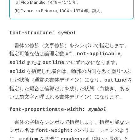
[a] Aldo Manutio, 1449～1515 年。
[b] Francesco Petrarca, 1304～1374 年。詩人。
font-structure:
symbol
書体の修飾（文字修飾）をシンボルで指定します。
指定可能な値は論理定数
、
、
#f
not-applicable
または
のいずれかになります。
solid
outline
を指定した場合は、輪郭の内側を黒く塗りつぶ
solid
した状態（通常の書体デザイン）になり、
を
outline
指定した場合は輪郭だけを残した状態（白抜き、ある
いは袋文字と呼ばれる書体デザイン）になります。
font-proportionate-width:
symbol
書体の字幅をシンボルで指定します。指定可能なシ
ンボル名は
のバリエーションのよう
font-weight:
に、
を基準に
（狭い・長体）と
medium
condensed