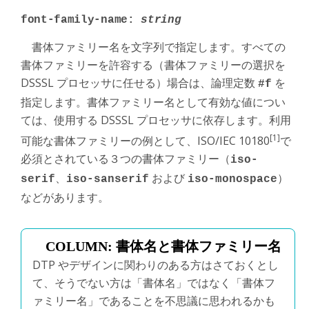
font-family-name:
string
書体ファミリー名を文字列で指定します。すべての
書体ファミリーを許容する（書体ファミリーの選択を
DSSSL プロセッサに任せる）場合は、論理定数
を
#f
指定します。書体ファミリー名として有効な値につい
ては、使用する DSSSL プロセッサに依存します。利用
[1]
可能な書体ファミリーの例として、ISO/IEC 10180
で
必須とされている３つの書体ファミリー（
iso-
、
および
）
serif
iso-sanserif
iso-monospace
などがあります。
書体名と書体ファミリー名
DTP やデザインに関わりのある方はさておくとし
て、そうでない方は「書体名」ではなく「書体フ
ァミリー名」であることを不思議に思われるかも