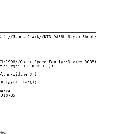
C "-//James Clark//DTD DSSSL Style Sheet//EN">
79:1996//Color-Space Family::Device RGB"))
vice-rgb* 0.8 0.8 0.8))
)
olumn-width% 3))
 "start") "YES"))
uence
 JIS-B5
)
th%