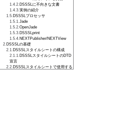
DSSSLに不向きな文書
実例の紹介
DSSSLプロセッサ
Jade
OpenJade
DSSSLprint
NEXTPublisher/NEXTView
DSSSLの基礎
DSSSLスタイルシートの構成
DSSSLスタイルシートのDTD
宣言
DSSSLスタイルシートで使用する
タグ
style-sheet
style-specification
style-specification-body
external-specification
タグについてのまとめ
DSSSL式言語の基礎
式言語の文法
識別子
空白とトークン、注釈
式の構成