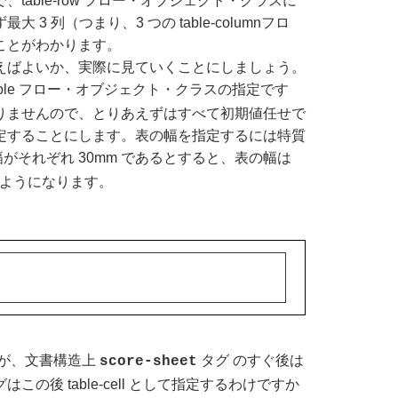
able-row フロー・オブジェクト・クラスに
 列（つまり、3 つの table-columnフロ
ことがわかります。
ばよいか、実際に見ていくことにしましょう。
able フロー・オブジェクト・クラスの指定です
りませんので、とりあえずはすべて初期値任せで
定することにします。表の幅を指定するには特質
がそれぞれ 30mm であるとすると、表の幅は
は次のようになります。
ですが、文書構造上
タグ のすぐ後は
score-sheet
はこの後 table-cell として指定するわけですか