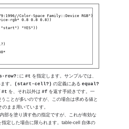
79:1996//Color-Space Family::Device RGB"))
vice-rgb* 0.8 0.8 0.8))
 "start") "YES"))
l?)
80*
に
を指定します。サンプルでは、
s-row?:
#t
います。
の定義にある
(start-cell?)
equal?
ば
を、それ以外は
を返す手続きです。一
#t
#f
使うことが多いのですが、この場合は求める値と
そのまま用いています。
cell の内部を塗り潰す色の指定ですが、これが有効な
指定した場合に限られます。table-cell 自体の