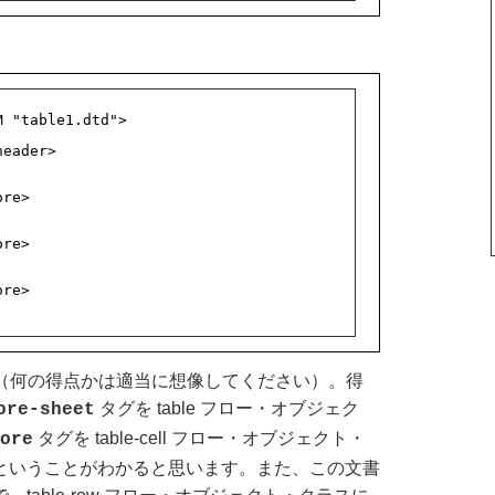
M "table1.dtd">
header>
ore>
ore>
ore>
す（何の得点かは適当に想像してください）。得
タグを table フロー・オブジェク
ore-sheet
タグを table-cell フロー・オブジェクト・
ore
ということがわかると思います。また、この文書