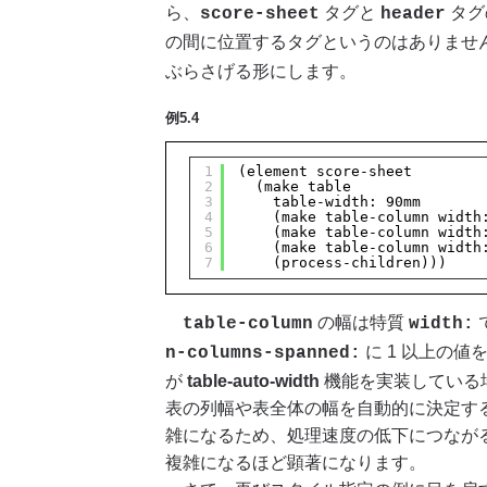
ら、
タグと
タグ
score-sheet
header
の間に位置するタグというのはありませ
ぶらさげる形にします。
例5.4
1
(element score-sheet
2
(make table
3
table-width: 90mm
4
(make table-column width
5
(make table-column width
6
(make table-column width
7
(process-children)))
の幅は特質
table-column
width:
に 1 以上の値
n-columns-spanned:
が
table-auto-width
機能を実装している場合を
表の列幅や表全体の幅を自動的に決定す
雑になるため、処理速度の低下につなが
複雑になるほど顕著になります。