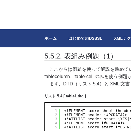
DSSSL.info
XML/SGMLのスタイルシートDSSS
ホーム
はじめてのDSSSL
XMLテ
5.5.2. 表組み例題（1）
ここからは例題を使って解説を進めていく
tablecolumn、table-cell のみを
まず、DTD（リスト 5.4）と XML 文
リスト 5.4 [ table1.dtd ]
1
<!ELEMENT score-sheet (heade
2
<!ELEMENT header (#PCDATA)>
3
<!ATTLIST header start (YES|
4
<!ELEMENT score (#PCDATA)>
5
<!ATTLIST score start (YES|N