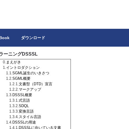
トを独力で作成しようとする方の参考になれば幸いです。
 Book
ダウンロード
ラーニングDSSSL
まえがき
イントロダクション
SGML誕生のいきさつ
SGML概要
文書型（DTD）宣言
マークアップ
DSSSL概要
式言語
SDQL
変換言語
スタイル言語
DSSSLの用途
DSSSLに向いている文書