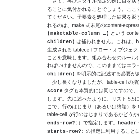
さて、再びスタイル指定の例に目を戻
ることに気付かれることでしょう。ここで、
てください。子要素を処理した結果を返
れるのは、make 式末尾のcontent-ex
という conte
(maketable-column …)
は補われません。これは、
children)
h
生成される tablecell フロー・オブジ
ことを意味します。組み合わせのルールにも書いた
ればいけませんので、このままではエラ
を明示的に記述する必要が
children)
少し長くなりましたが、table-cell
タグも本質的には同じですので
score
します。先に述べたように、リスト 5.5には
こで、行のはじまり（あるいは終端）を tab
table-cell が行のはじまりであるかどう
）で指定します。
ends-row?:
header
の指定に利用すること
starts-row?: