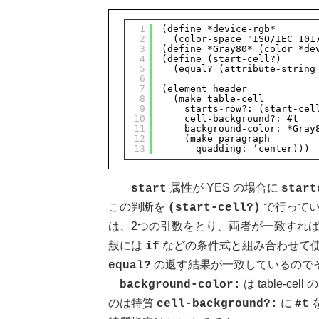
1
(define *device-rgb*
2
(color-space "ISO/IEC 101
3
(define *Gray80* (color *de
4
(define (start-cell?)
5
(equal? (attribute-string
6
7
(element header
8
(make table-cell
9
starts-row?: (start-cel
10
cell-background?: #t
11
background-color: *Gray
12
(make paragraph
13
quadding: ’center)))
属性が YES の場合に
start
start
この判断を
で行って
(start-cell?)
は、2つの引数をとり、両者が一致すれ
般には
などの条件式と組み合わせて
if
の返す結果が一致しているので
equal?
は table-
background-color:
のは特質
に
を
cell-background?:
#t