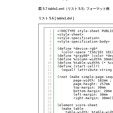
図 5.7 table1.xml（リスト 5.5）フォーマット例
リスト 5.6 [ table1.dsl ]
1
<!DOCTYPE style-sheet PUBLI
2
<style-sheet>
3
<style-specification>
4
<style-specification-body>
5
6
(define *device-rgb*
7
(color-space "ISO/IEC 101
8
(define *gray80* (color *de
9
(define %column-width% 30mm
10
(define %table-width% (* %c
11
(define (start-cell?)
12
(equal? (attribute-string
13
14
(root (make simple-page-seq
15
page-width: 182mm ;
16
page-height: 257mm
17
top-margin: 30mm
18
bottom-margin: 20mm
19
left-margin: 30mm
20
right-margin: 30mm)
21
22
(element score-sheet
23
(make table
24
table-width: %table-wid