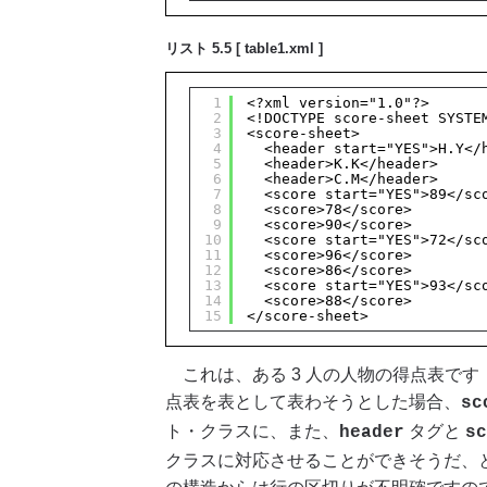
リスト 5.5 [ table1.xml ]
1
<?xml version="1.0"?>
2
<!DOCTYPE score-sheet SYSTE
3
<score-sheet>
4
<header start="YES">H.Y</
5
<header>K.K</header>
6
<header>C.M</header>
7
<score start="YES">89</sc
8
<score>78</score>
9
<score>90</score>
10
<score start="YES">72</sc
11
<score>96</score>
12
<score>86</score>
13
<score start="YES">93</sc
14
<score>88</score>
15
</score-sheet>
これは、ある 3 人の人物の得点表で
点表を表として表わそうとした場合、
sc
ト・クラスに、また、
タグと
header
sc
クラスに対応させることができそうだ、