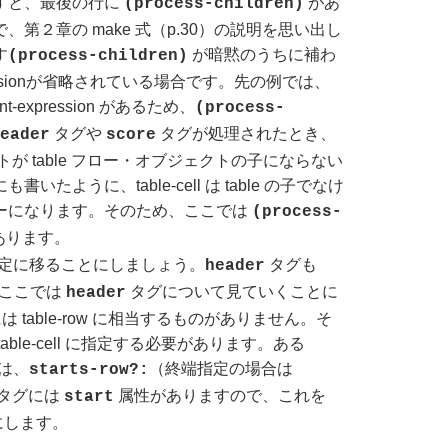
すと、最後の行に
があ
(process-children)
第２章の make 式（p.30）の説明を思い出し
す
が暗黙のうちに補わ
(process-children)
pressionが省略されている場合です。先の例では、
nt-expression があるため、
(process-
タグや
タグが処理されたとき、
eader
score
ェクトが table フロー・オブジェクトの子にならない
ように、table-cell は table の子でなけ
ーになります。そのため、ここでは
(process-
あります。
 の指定に移ることにしましょう。
タグも
header
、ここでは
タグについて見ていくことに
header
 table-row に相当するものがありません。そ
le-cell に指定する必要があります。ある
かは、
（終端指定の場合は
starts-row?:
タグには
属性がありますので、これを
start
にします。