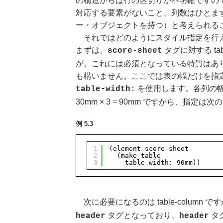
の構造からは行の区切りが不明確ですので、t
対応する要素がないこと、列数はひとまず最大 3
ー・オブジェクトを持つ）と考えられる
それではどのようにスタイル指定を行え
まずは、
タグに対する t
score-sheet
が、これには必須となっている特質はあ
も構いません。ここでは表の幅だけを指
を使用します。各列の幅
table-width:
30mm × 3 = 90mm ですから、指定
例 5.3
1
(element score-sheet
2
(make table
3
table-width: 90mm))
次に必要になるのは table-column 
タグとなっており、
タグ
header
header